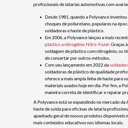
profissionais de latarias automotivas com avari
Desde 1981, quando a Polyvance inventou
choques de poliuretano, populares na époc
soldadoras e haste de plástico.
Em 2006, a Polyvance lançou a mais recent
plástico a nitrogênio Nitro-Fuzer.
Graças à 
soldagem de plástico com nitrogênio, os t
de consertar por outros métodos.
Com seu lançamento em 2022 da
soldadora
soldadoras de plástico de qualidade profis
oferece a mais ampla linha de haste para s
materiais usados hoje em dia. Por fim, a P
maneira correta de identificar e reparar pr
A Polyvance está se expandindo no mercado da 
haste de solda para oficinas de lataria profissio
apanhado geral de nossos produtos disponíveis 
mais conteúdos educativos nos idiomas locais.